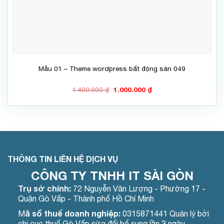
Mẫu 01 – Theme wordpress bất động sản 049
Giá
Giá
1.400.000
₫
1.000.000
₫
gốc
hiện
là:
tại
1.400.000 ₫.
là:
1.000.000 ₫.
THÔNG TIN LIÊN HỆ DỊCH VỤ
CÔNG TY TNHH IT SÀI GÒN
Trụ sở chính:
72 Nguyễn Văn Lượng - Phường 17 -
Quận Gò Vấp - Thành phố Hồ Chí Minh
ã số thuế doanh nghiệp:
M
0315871441 Quản lý bởi
chi cục thuế Gò Vấp sửa đổi bổ sung lần 3 ngày