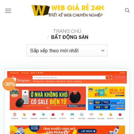
Chuyển
đến
nội
dung
TRANG CHỦ
BẤT ĐỘNG SẢN
/
-30%