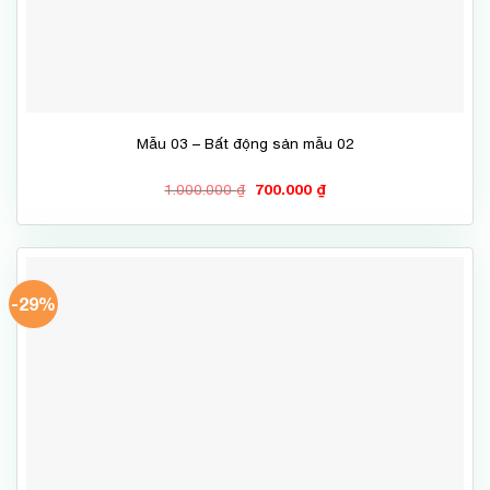
Mẫu 03 – Bất động sản mẫu 02
Giá
Giá
1.000.000
₫
700.000
₫
gốc
hiện
là:
tại
1.000.000 ₫.
là:
700.000 ₫.
-29%