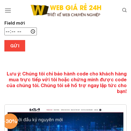
Chuyển
đến
nội
dung
Field mới
GỬI
Lưu ý: Chúng tôi chỉ bảo hành code cho khách hàng
mua trực tiếp với tôi hoặc chứng minh được code
của chúng tôi. Chúng tôi sẽ hổ trợ ngay lập tức cho
bạn!
-30%