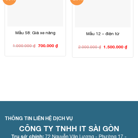
Mẫu 58: Giá xe nâng
Mẫu 12 – điện tử
Giá
Giá
1.000.000
₫
700.000
₫
Giá
Giá
2.000.000
₫
1.500.000
₫
gốc
hiện
gốc
hiện
là:
tại
là:
tại
1.000.000 ₫.
là:
2.000.000 ₫.
là:
700.000 ₫.
1.500
THÔNG TIN LIÊN HỆ DỊCH VỤ
CÔNG TY TNHH IT SÀI GÒN
Trụ sở chính:
72 Nguyễn Văn Lượng - Phường 17 -