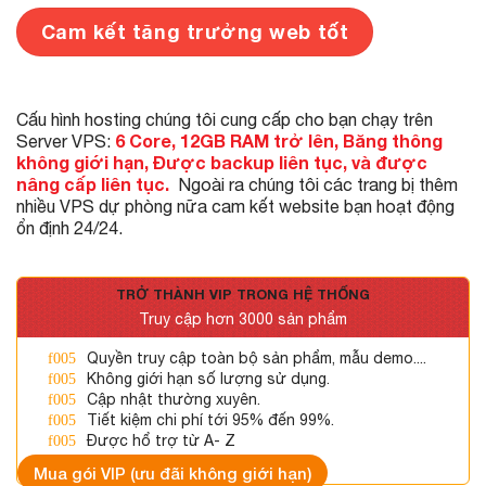
Cam kết tăng trưởng web tốt
Cấu hình hosting chúng tôi cung cấp cho bạn chạy trên
6 Core, 12GB RAM trở lên, Băng thông
Server VPS:
không giới hạn, Được backup liên tục, và được
nâng cấp liên tục.
Ngoài ra chúng tôi các trang bị thêm
nhiều VPS dự phòng nữa cam kết website bạn hoạt động
ổn định 24/24.
TRỞ THÀNH VIP TRONG HỆ THỐNG
Truy cập hơn 3000 sản phẩm
Quyền truy cập toàn bộ sản phẩm, mẫu demo....
Không giới hạn số lượng sử dụng.
Cập nhật thường xuyên.
Tiết kiệm chi phí tới 95% đến 99%.
Được hổ trợ từ A- Z
Mua gói VIP (ưu đãi không giới hạn)