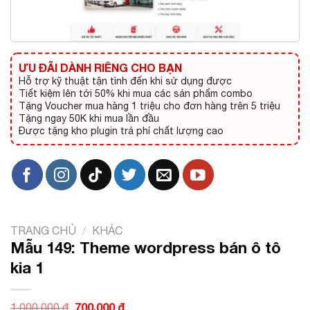
ƯU ĐÃI DÀNH RIÊNG CHO BẠN
Hỗ trợ kỹ thuật tận tình đến khi sử dụng được
Tiết kiệm lên tới 50% khi mua các sản phẩm combo
Tặng Voucher mua hàng 1 triệu cho đơn hàng trên 5 triệu
Tặng ngay 50K khi mua lần đầu
Được tặng kho plugin trả phí chất lượng cao
TRANG CHỦ
/
KHÁC
Mẫu 149: Theme wordpress bán ô tô
kia 1
Giá
700.000
₫
Giá
1.000.000
₫