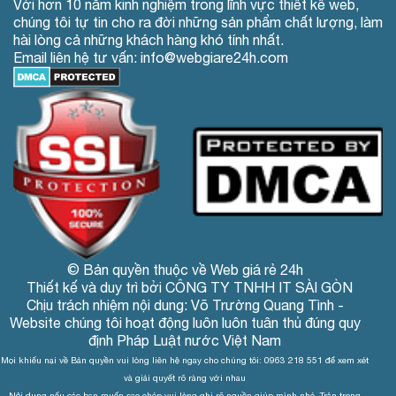
Với hơn 10 năm kinh nghiệm trong lĩnh vực thiết kế web,
chúng tôi tự tin cho ra đời những sản phẩm chất lượng, làm
hài lòng cả những khách hàng khó tính nhất.
Email liên hệ tư vấn: info@webgiare24h.com
© Bản quyền thuộc về Web giá rẻ 24h
Thiết kế và duy trì bởi CÔNG TY TNHH IT SÀI GÒN
Chịu trách nhiệm nội dung: Võ Trường Quang Tình -
Website chúng tôi hoạt động luôn luôn tuân thủ đúng quy
định Pháp Luật nước Việt Nam
Mọi khiếu nại về Bản quyền vui lòng liên hệ ngay cho chúng tôi: 0963 218 551 để xem xét
và giải quyết rõ ràng với nhau
Nội dung nếu các bạn muốn sao chép vui lòng ghi rõ nguồn giúp mình nhé. Trân trọng