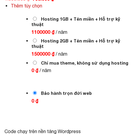
gốc
hiện
Thêm tùy chọn
là:
tại
1.000.000 ₫.
là:
700.000 ₫.
Hosting 1GB + Tên miền + Hỗ trợ kỹ
thuật
1100000 ₫
/ năm
Hosting 2GB + Tên miền + Hỗ trợ kỹ
thuật
1500000 ₫
/ năm
Chỉ mua theme, không sử dụng hosting
0 ₫
/ năm
Bảo hành trọn đời web
0 ₫
Code chạy trên nền tảng Wordpress