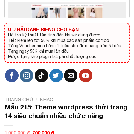
ƯU ĐÃI DÀNH RIÊNG CHO BẠN
Hỗ trợ kỹ thuật tận tình đến khi sử dụng được
Tiết kiệm lên tới 50% khi mua các sản phẩm combo
Tặng Voucher mua hàng 1 triệu cho đơn hàng trên 5 triệu
Tặng ngay 50K khi mua lần đầu
Được tặng kho plugin trả phí chất lượng cao
TRANG CHỦ
/
KHÁC
Mẫu 215: Theme wordpress thời trang
14 siêu chuẩn nhiều chức năng
Giá
700.000
₫
Giá
1.000.000
₫