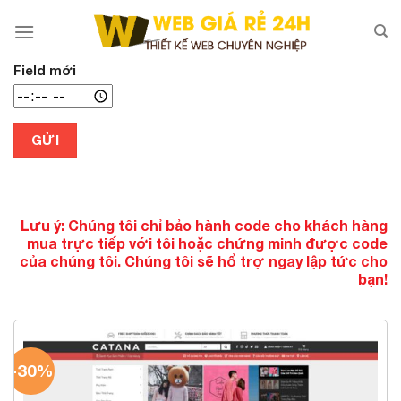
Chuyển
đến
nội
dung
Field mới
GỬI
Lưu ý: Chúng tôi chỉ bảo hành code cho khách hàng
mua trực tiếp với tôi hoặc chứng minh được code
của chúng tôi. Chúng tôi sẽ hổ trợ ngay lập tức cho
bạn!
-30%