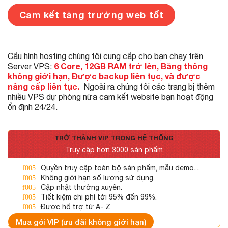
Cam kết tăng trưởng web tốt
Cấu hình hosting chúng tôi cung cấp cho bạn chạy trên
6 Core, 12GB RAM trở lên, Băng thông
Server VPS:
không giới hạn, Được backup liên tục, và được
nâng cấp liên tục.
Ngoài ra chúng tôi các trang bị thêm
nhiều VPS dự phòng nữa cam kết website bạn hoạt động
ổn định 24/24.
TRỞ THÀNH VIP TRONG HỆ THỐNG
Truy cập hơn 3000 sản phẩm
Quyền truy cập toàn bộ sản phẩm, mẫu demo....
Không giới hạn số lượng sử dụng.
Cập nhật thường xuyên.
Tiết kiệm chi phí tới 95% đến 99%.
Được hổ trợ từ A- Z
Mua gói VIP (ưu đãi không giới hạn)