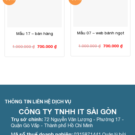
Mẫu 07 – web bánh ngọt
Mẫu 17 – bán hàng
Giá
Giá
1.000.000
₫
700.000
₫
Giá
Giá
1.000.000
₫
700.000
₫
gốc
hiện
gốc
hiện
là:
tại
là:
tại
1.000.000 ₫.
là:
1.000.000 ₫.
là:
700.00
700.000 ₫.
THÔNG TIN LIÊN HỆ DỊCH VỤ
CÔNG TY TNHH IT SÀI GÒN
Trụ sở chính:
72 Nguyễn Văn Lượng - Phường 17 -
Quận Gò Vấp - Thành phố Hồ Chí Minh
ã số thuế doanh nghiệp:
M
0315871441 Quản lý bởi