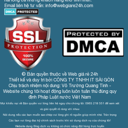
Email liên hệ tư vấn: info@webgiare24h.com
© Bản quyền thuộc về Web giá rẻ 24h
Thiết kế và duy trì bởi CÔNG TY TNHH IT SÀI GÒN
Chịu trách nhiệm nội dung: Võ Trường Quang Tình -
Website chúng tôi hoạt động luôn luôn tuân thủ đúng quy
định Pháp Luật nước Việt Nam
Mọi khiếu nại về Bản quyền vui lòng liên hệ ngay cho chúng tôi: 0963 218 551 để xem xét
và giải quyết rõ ràng với nhau
Nội dung nếu các bạn muốn sao chép vui lòng ghi rõ nguồn giúp mình nhé. Trân trọng
Các bạn vui lòng đọc kỹ chính sách trước khi sử dụng dịch vụ của chúng tôi!
Website dạng Blog dịch vụ không có chức năng đặt hàng trực tuyến