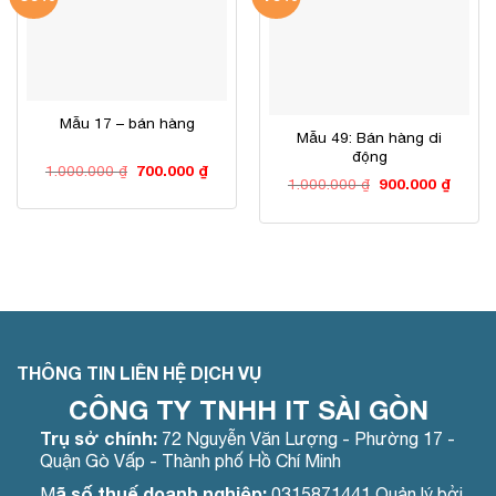
Mẫu 17 – bán hàng
Mẫu 49: Bán hàng di
động
Giá
Giá
1.000.000
₫
700.000
₫
Giá
Giá
gốc
hiện
1.000.000
₫
900.000
₫
gốc
hiện
là:
tại
là:
tại
1.000.000 ₫.
là:
1.000.000 ₫.
là:
700.000 ₫.
900.00
THÔNG TIN LIÊN HỆ DỊCH VỤ
CÔNG TY TNHH IT SÀI GÒN
Trụ sở chính:
72 Nguyễn Văn Lượng - Phường 17 -
Quận Gò Vấp - Thành phố Hồ Chí Minh
ã số thuế doanh nghiệp:
M
0315871441 Quản lý bởi