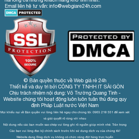
Email liên hệ tư vấn: info@webgiare24h.com
© Bản quyền thuộc về Web giá rẻ 24h
Thiết kế và duy trì bởi CÔNG TY TNHH IT SÀI GÒN
Chịu trách nhiệm nội dung: Võ Trường Quang Tình -
Website chúng tôi hoạt động luôn luôn tuân thủ đúng quy
định Pháp Luật nước Việt Nam
Mọi khiếu nại về Bản quyền vui lòng liên hệ ngay cho chúng tôi: 0963 218 551 để xem xét
và giải quyết rõ ràng với nhau
Nội dung nếu các bạn muốn sao chép vui lòng ghi rõ nguồn giúp mình nhé. Trân trọng
Các bạn vui lòng đọc kỹ chính sách trước khi sử dụng dịch vụ của chúng tôi!
Website dạng Blog dịch vụ không có chức năng đặt hàng trực tuyến