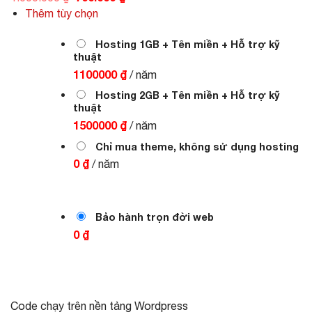
gốc
hiện
Thêm tùy chọn
là:
tại
1.000.000 ₫.
là:
700.000 ₫.
Hosting 1GB + Tên miền + Hỗ trợ kỹ
thuật
1100000 ₫
/ năm
Hosting 2GB + Tên miền + Hỗ trợ kỹ
thuật
1500000 ₫
/ năm
Chỉ mua theme, không sử dụng hosting
0 ₫
/ năm
Bảo hành trọn đời web
0 ₫
Code chạy trên nền tảng Wordpress