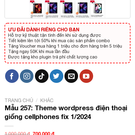
ƯU ĐÃI DÀNH RIÊNG CHO BẠN
Hỗ trợ kỹ thuật tận tình đến khi sử dụng được
Tiết kiệm lên tới 50% khi mua các sản phẩm combo
Tặng Voucher mua hàng 1 triệu cho đơn hàng trên 5 triệu
Tặng ngay 50K khi mua lần đầu
Được tặng kho plugin trả phí chất lượng cao
TRANG CHỦ
/
KHÁC
Mẫu 257: Theme wordpress điện thoại
giống cellphones fix 1/2024
Giá
700.000
₫
Giá
1.000.000
₫