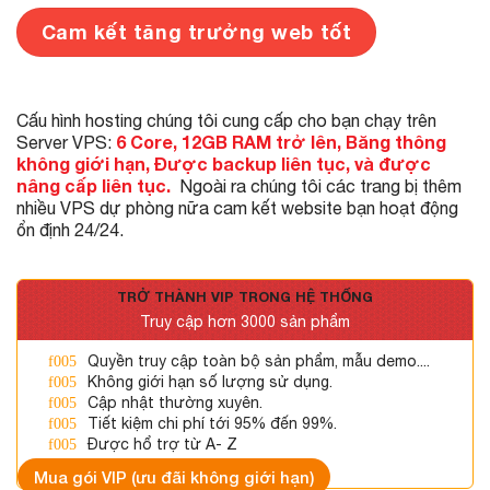
Cam kết tăng trưởng web tốt
Cấu hình hosting chúng tôi cung cấp cho bạn chạy trên
6 Core, 12GB RAM trở lên, Băng thông
Server VPS:
không giới hạn, Được backup liên tục, và được
nâng cấp liên tục.
Ngoài ra chúng tôi các trang bị thêm
nhiều VPS dự phòng nữa cam kết website bạn hoạt động
ổn định 24/24.
TRỞ THÀNH VIP TRONG HỆ THỐNG
Truy cập hơn 3000 sản phẩm
Quyền truy cập toàn bộ sản phẩm, mẫu demo....
Không giới hạn số lượng sử dụng.
Cập nhật thường xuyên.
Tiết kiệm chi phí tới 95% đến 99%.
Được hổ trợ từ A- Z
Mua gói VIP (ưu đãi không giới hạn)