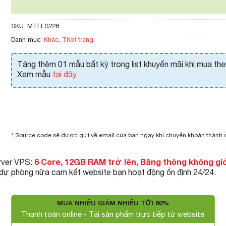
SKU:
MTFLS228
Danh mục:
Khác
,
Thời trang
Tặng thêm 01 mẫu bất kỳ trong list khuyến mãi khi mua th
Xem mẫu
tại đây
* Source code sẽ được gửi về email của bạn ngay khi chuyển khoản thành
6 Core, 12GB RAM trở lên, Băng thông không gi
rver VPS:
 dự phòng nữa cam kết website bạn hoạt động ổn định 24/24.
MUA NHIỀU GIẢM NHIỀU TỚI 60%
Thanh toán online - Tải sản phẩm trực tiếp từ website