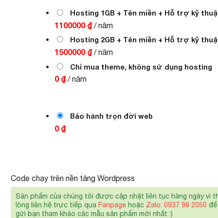
1.000.000 ₫.
là:
700.000 ₫.
Hosting 1GB + Tên miền + Hỗ trợ kỹ thuậ
1100000 ₫
/ năm
Hosting 2GB + Tên miền + Hỗ trợ kỹ thuậ
1500000 ₫
/ năm
Chỉ mua theme, không sử dụng hosting
0 ₫
/ năm
Bảo hành trọn đời web
0 ₫
Code chạy trên nền tảng Wordpress
Sản phẩm của chúng tôi được cập nhật liên tục hàng ngày vì t
lòng liên hệ trực tiếp qua
Fanpage
hoặc
Zalo: 0937 99 2050
để 
gửi bạn tham khảo các mẫu sản phẩm mới nhất :)