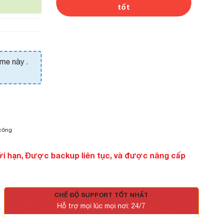
tốt
eme này .
 công
ới hạn, Được backup liên tục, và được nâng cấp
CHẾ ĐỘ SUPPORT TỐT NHẤT
Hỗ trợ mọi lúc mọi nơi: 24/7