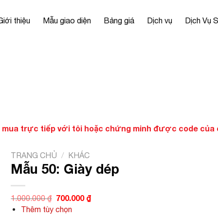
Giới thiệu
Mẫu giao diện
Bảng giá
Dịch vụ
Dịch Vụ 
 mua trực tiếp với tôi hoặc chứng minh được code của ch
TRANG CHỦ
/
KHÁC
Mẫu 50: Giày dép
Giá
700.000
₫
Giá
1.000.000
₫
gốc
hiện
Thêm tùy chọn
là:
tại