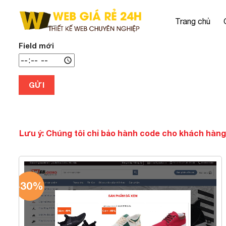
Chuyển
đến
Trang chủ
nội
dung
Field mới
GỬI
Lưu ý: Chúng tôi chỉ bảo hành code cho khách hàng
-30%