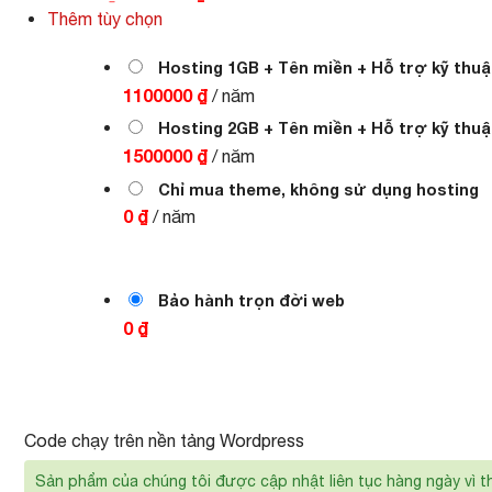
gốc
hiện
Thêm tùy chọn
là:
tại
1.000.000 ₫.
là:
700.000 ₫.
Hosting 1GB + Tên miền + Hỗ trợ kỹ thuậ
1100000 ₫
/ năm
Hosting 2GB + Tên miền + Hỗ trợ kỹ thuậ
1500000 ₫
/ năm
Chỉ mua theme, không sử dụng hosting
0 ₫
/ năm
Bảo hành trọn đời web
0 ₫
Code chạy trên nền tảng Wordpress
Sản phẩm của chúng tôi được cập nhật liên tục hàng ngày vì t