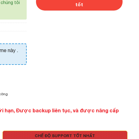
chúng tôi
tốt
eme này .
 công
ới hạn, Được backup liên tục, và được nâng cấp
CHẾ ĐỘ SUPPORT TỐT NHẤT