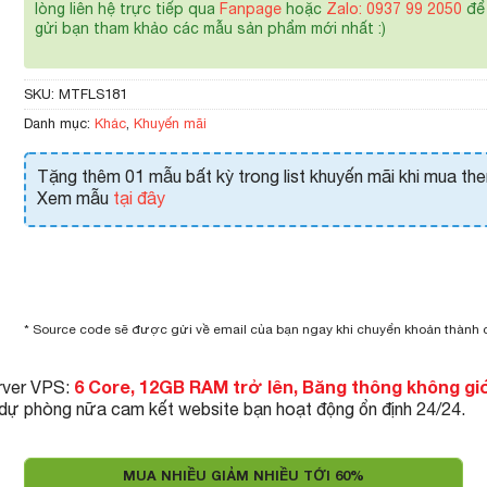
lòng liên hệ trực tiếp qua
Fanpage
hoặc
Zalo: 0937 99 2050
để 
gửi bạn tham khảo các mẫu sản phẩm mới nhất :)
SKU:
MTFLS181
Danh mục:
Khác
,
Khuyến mãi
Tặng thêm 01 mẫu bất kỳ trong list khuyến mãi khi mua th
Xem mẫu
tại đây
* Source code sẽ được gửi về email của bạn ngay khi chuyển khoản thành
6 Core, 12GB RAM trở lên, Băng thông không gi
rver VPS:
 dự phòng nữa cam kết website bạn hoạt động ổn định 24/24.
MUA NHIỀU GIẢM NHIỀU TỚI 60%