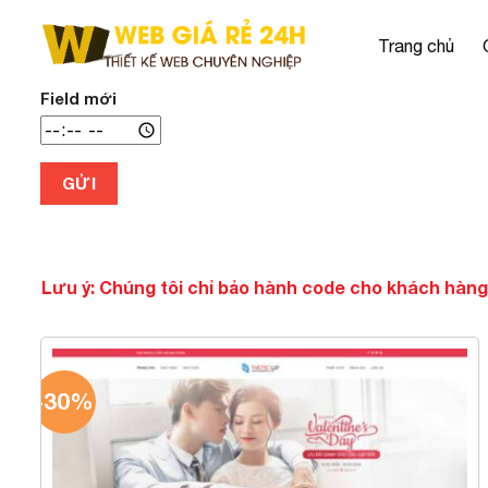
Chuyển
đến
Trang chủ
nội
dung
Field mới
GỬI
Lưu ý: Chúng tôi chỉ bảo hành code cho khách hàng
-30%