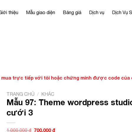
Giới thiệu
Mẫu giao diện
Bảng giá
Dịch vụ
Dịch Vụ 
 mua trực tiếp với tôi hoặc chứng minh được code của ch
TRANG CHỦ
/
KHÁC
Mẫu 97: Theme wordpress studi
cưới 3
Giá
700.000
₫
Giá
1.000.000
₫