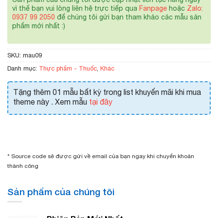
vì thế bạn vui lòng liên hệ trực tiếp qua
Fanpage
hoặc
Zalo:
0937 99 2050
để chúng tôi gửi bạn tham khảo các mẫu sản
phẩm mới nhất :)
SKU:
mau09
Danh mục:
Thực phẩm - Thuốc
,
Khác
Tặng thêm 01 mẫu bất kỳ trong list khuyến mãi khi mua
theme này . Xem mẫu
tại đây
* Source code sẽ được gửi về email của bạn ngay khi chuyển khoản
thành công
Sản phẩm của chúng tôi