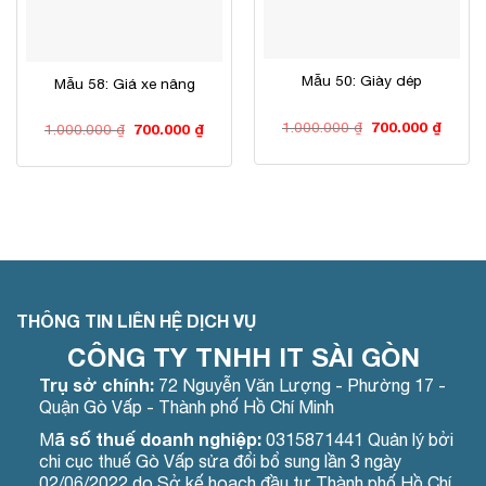
Mẫu 50: Giày dép
Mẫu 58: Giá xe nâng
Giá
Giá
1.000.000
₫
700.000
₫
Giá
Giá
1.000.000
₫
700.000
₫
gốc
hiện
gốc
hiện
là:
tại
là:
tại
1.000.000 ₫.
là:
1.000.000 ₫.
là:
700.00
700.000 ₫.
THÔNG TIN LIÊN HỆ DỊCH VỤ
CÔNG TY TNHH IT SÀI GÒN
Trụ sở chính:
72 Nguyễn Văn Lượng - Phường 17 -
Quận Gò Vấp - Thành phố Hồ Chí Minh
ã số thuế doanh nghiệp:
M
0315871441 Quản lý bởi
chi cục thuế Gò Vấp sửa đổi bổ sung lần 3 ngày
02/06/2022 do Sở kế hoạch đầu tư Thành phố Hồ Chí