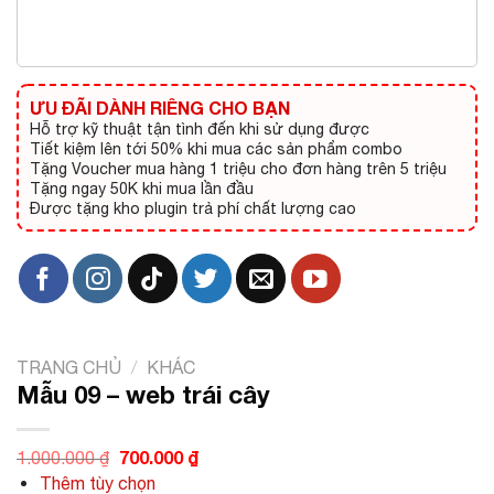
ƯU ĐÃI DÀNH RIÊNG CHO BẠN
Hỗ trợ kỹ thuật tận tình đến khi sử dụng được
Tiết kiệm lên tới 50% khi mua các sản phẩm combo
Tặng Voucher mua hàng 1 triệu cho đơn hàng trên 5 triệu
Tặng ngay 50K khi mua lần đầu
Được tặng kho plugin trả phí chất lượng cao
TRANG CHỦ
/
KHÁC
Mẫu 09 – web trái cây
Giá
700.000
₫
Giá
1.000.000
₫
gốc
hiện
Thêm tùy chọn
là:
tại