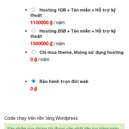
1.000.000 ₫.
là:
700.000 ₫.
Hosting 1GB + Tên miền + Hỗ trợ kỹ
thuật
1100000 ₫
/ năm
Hosting 2GB + Tên miền + Hỗ trợ kỹ
thuật
1500000 ₫
/ năm
Chỉ mua theme, không sử dụng hosting
0 ₫
/ năm
Bảo hành trọn đời web
0 ₫
Code chạy trên nền tảng Wordpress
Sản phẩm của chúng tôi được cập nhật liên tục hàng ngày