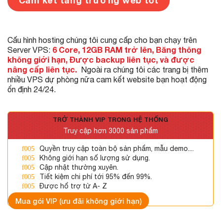
Cam kết tăng trưởng web tốt
Cấu hình hosting chúng tôi cung cấp cho bạn chạy trên
6 Core, 12GB RAM trở lên, Băng thông
Server VPS:
không giới hạn, Được backup liên tục, và được
nâng cấp liên tục.
Ngoài ra chúng tôi các trang bị thêm
nhiều VPS dự phòng nữa cam kết website bạn hoạt động
ổn định 24/24.
TRỞ THÀNH VIP TRONG HỆ THỐNG
Truy cập hơn 3000 sản phẩm
Quyền truy cập toàn bộ sản phẩm, mẫu demo....
Không giới hạn số lượng sử dụng.
Cập nhật thường xuyên.
Tiết kiệm chi phí tới 95% đến 99%.
Được hổ trợ từ A- Z
Mua gói VIP (ưu đãi không giới hạn)