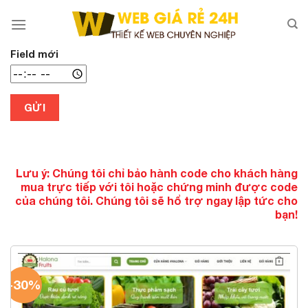
Chuyển
đến
nội
dung
Field mới
GỬI
Lưu ý: Chúng tôi chỉ bảo hành code cho khách hàng
mua trực tiếp với tôi hoặc chứng minh được code
của chúng tôi. Chúng tôi sẽ hổ trợ ngay lập tức cho
bạn!
-30%