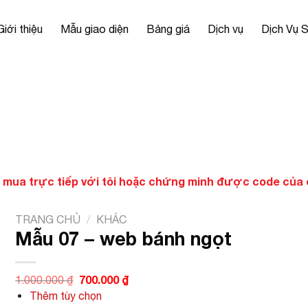
Giới thiệu
Mẫu giao diện
Bảng giá
Dịch vụ
Dịch Vụ 
 mua trực tiếp với tôi hoặc chứng minh được code của ch
TRANG CHỦ
/
KHÁC
Mẫu 07 – web bánh ngọt
Giá
700.000
₫
Giá
1.000.000
₫
gốc
hiện
Thêm tùy chọn
là:
tại