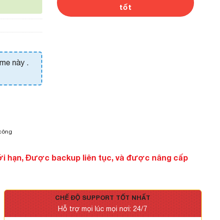
tốt
eme này .
 công
ới hạn, Được backup liên tục, và được nâng cấp
CHẾ ĐỘ SUPPORT TỐT NHẤT
Hỗ trợ mọi lúc mọi nơi: 24/7