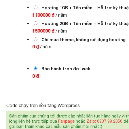
1.000.000 ₫.
là:
700.000 ₫.
Hosting 1GB + Tên miền + Hỗ trợ kỹ thuậ
1100000 ₫
/ năm
Hosting 2GB + Tên miền + Hỗ trợ kỹ thuậ
1500000 ₫
/ năm
Chỉ mua theme, không sử dụng hosting
0 ₫
/ năm
Bảo hành trọn đời web
0 ₫
Code chạy trên nền tảng Wordpress
Sản phẩm của chúng tôi được cập nhật liên tục hàng ngày vì t
lòng liên hệ trực tiếp qua
Fanpage
hoặc
Zalo: 0937 99 2050
để 
gửi bạn tham khảo các mẫu sản phẩm mới nhất :)