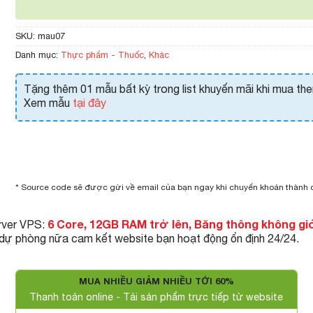
SKU:
mau07
Danh mục:
Thực phẩm - Thuốc
,
Khác
Tặng thêm 01 mẫu bất kỳ trong list khuyến mãi khi mua th
Xem mẫu
tại đây
* Source code sẽ được gửi về email của bạn ngay khi chuyển khoản thành
6 Core, 12GB RAM trở lên, Băng thông không gi
rver VPS:
 dự phòng nữa cam kết website bạn hoạt động ổn định 24/24.
MUA NHIỀU GIẢM NHIỀU TỚI 60%
Thanh toán online - Tải sản phẩm trực tiếp từ website