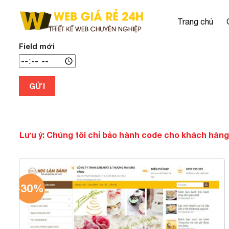
Chuyển
đến
Trang chủ
nội
dung
Field mới
GỬI
Lưu ý: Chúng tôi chỉ bảo hành code cho khách hàng
-30%