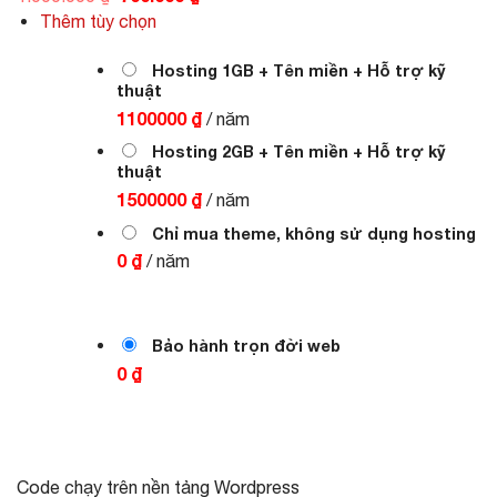
gốc
hiện
Thêm tùy chọn
là:
tại
1.000.000 ₫.
là:
700.000 ₫.
Hosting 1GB + Tên miền + Hỗ trợ kỹ
thuật
1100000 ₫
/ năm
Hosting 2GB + Tên miền + Hỗ trợ kỹ
thuật
1500000 ₫
/ năm
Chỉ mua theme, không sử dụng hosting
0 ₫
/ năm
Bảo hành trọn đời web
0 ₫
Code chạy trên nền tảng Wordpress