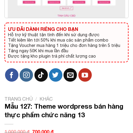
ƯU ĐÃI DÀNH RIÊNG CHO BẠN
Hỗ trợ kỹ thuật tận tình đến khi sử dụng được
Tiết kiệm lên tới 50% khi mua các sản phẩm combo
Tặng Voucher mua hàng 1 triệu cho đơn hàng trên 5 triệu
Tặng ngay 50K khi mua lần đầu
Được tặng kho plugin trả phí chất lượng cao
TRANG CHỦ
/
KHÁC
Mẫu 127: Theme wordpress bán hàng
thực phẩm chức năng 13
Giá
700.000
₫
Giá
1.000.000
₫