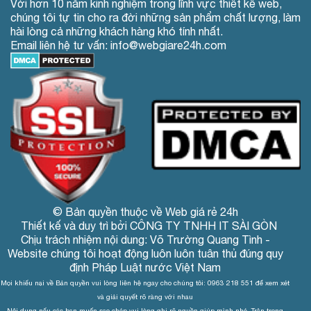
Với hơn 10 năm kinh nghiệm trong lĩnh vực thiết kế web,
chúng tôi tự tin cho ra đời những sản phẩm chất lượng, làm
hài lòng cả những khách hàng khó tính nhất.
Email liên hệ tư vấn: info@webgiare24h.com
© Bản quyền thuộc về Web giá rẻ 24h
Thiết kế và duy trì bởi CÔNG TY TNHH IT SÀI GÒN
Chịu trách nhiệm nội dung: Võ Trường Quang Tình -
Website chúng tôi hoạt động luôn luôn tuân thủ đúng quy
định Pháp Luật nước Việt Nam
Mọi khiếu nại về Bản quyền vui lòng liên hệ ngay cho chúng tôi: 0963 218 551 để xem xét
và giải quyết rõ ràng với nhau
Nội dung nếu các bạn muốn sao chép vui lòng ghi rõ nguồn giúp mình nhé. Trân trọng