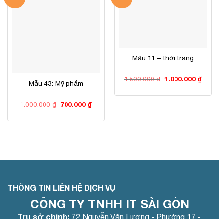
Mẫu 11 – thời trang
Giá
Giá
1.500.000
₫
1.000.000
₫
Mẫu 43: Mỹ phẩm
gốc
hiện
là:
tại
1.500.000 ₫.
là:
1.000
Giá
Giá
1.000.000
₫
700.000
₫
gốc
hiện
là:
tại
1.000.000 ₫.
là:
700.000 ₫.
THÔNG TIN LIÊN HỆ DỊCH VỤ
CÔNG TY TNHH IT SÀI GÒN
Trụ sở chính:
72 Nguyễn Văn Lượng - Phường 17 -