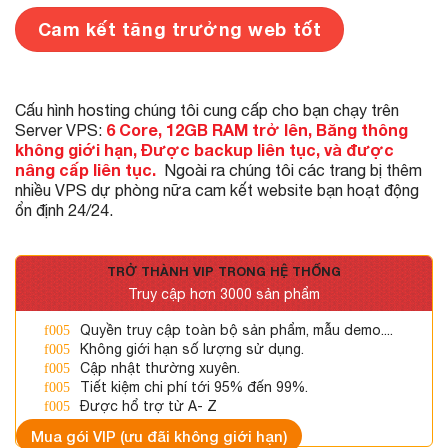
Cam kết tăng trưởng web tốt
Cấu hình hosting chúng tôi cung cấp cho bạn chạy trên
6 Core, 12GB RAM trở lên, Băng thông
Server VPS:
không giới hạn, Được backup liên tục, và được
nâng cấp liên tục.
Ngoài ra chúng tôi các trang bị thêm
nhiều VPS dự phòng nữa cam kết website bạn hoạt động
ổn định 24/24.
TRỞ THÀNH VIP TRONG HỆ THỐNG
Truy cập hơn 3000 sản phẩm
Quyền truy cập toàn bộ sản phẩm, mẫu demo....
Không giới hạn số lượng sử dụng.
Cập nhật thường xuyên.
Tiết kiệm chi phí tới 95% đến 99%.
Được hổ trợ từ A- Z
Mua gói VIP (ưu đãi không giới hạn)