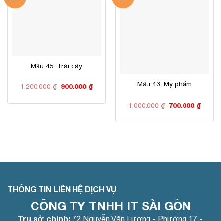
Mẫu 45: Trái cây
Mẫu 43: Mỹ phẩm
Giá
Giá
1.200.000
₫
900.000
₫
gốc
hiện
là:
tại
Giá
Giá
1.000.000
₫
700.000
₫
1.200.000 ₫.
là:
gốc
hiện
900.000 ₫.
là:
tại
1.000.000 ₫.
là:
700.00
THÔNG TIN LIÊN HỆ DỊCH VỤ
CÔNG TY TNHH IT SÀI GÒN
Trụ sở chính:
72 Nguyễn Văn Lượng - Phường 17 -