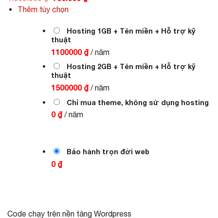
gốc
hiện
Thêm tùy chọn
là:
tại
1.000.000 ₫.
là:
700.000 ₫.
Hosting 1GB + Tên miền + Hỗ trợ kỹ
thuật
1100000 ₫
/ năm
Hosting 2GB + Tên miền + Hỗ trợ kỹ
thuật
1500000 ₫
/ năm
Chỉ mua theme, không sử dụng hosting
0 ₫
/ năm
Bảo hành trọn đời web
0 ₫
Code chạy trên nền tảng Wordpress