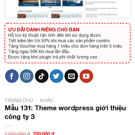
ƯU ĐÃI DÀNH RIÊNG CHO BẠN
Hỗ trợ kỹ thuật tận tình đến khi sử dụng được
Tiết kiệm lên tới 50% khi mua các sản phẩm combo
Tặng Voucher mua hàng 1 triệu cho đơn hàng trên 5 triệu
Tặng ngay 50K khi mua lần đầu
Được tặng kho plugin trả phí chất lượng cao
TRANG CHỦ
/
KHÁC
Mẫu 131: Theme wordpress giới thiệu
công ty 3
Giá
700.000
₫
Giá
1.000.000
₫