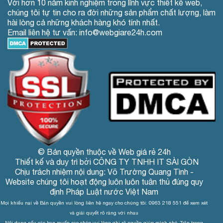
Với hơn 10 năm kinh nghiệm trong lĩnh vực thiết kế web,
chúng tôi tự tin cho ra đời những sản phẩm chất lượng, làm
hài lòng cả những khách hàng khó tính nhất.
Email liên hệ tư vấn: info@webgiare24h.com
© Bản quyền thuộc về Web giá rẻ 24h
Thiết kế và duy trì bởi CÔNG TY TNHH IT SÀI GÒN
Chịu trách nhiệm nội dung: Võ Trường Quang Tình -
Website chúng tôi hoạt động luôn luôn tuân thủ đúng quy
định Pháp Luật nước Việt Nam
Mọi khiếu nại về Bản quyền vui lòng liên hệ ngay cho chúng tôi: 0963 218 551 để xem xét
và giải quyết rõ ràng với nhau
Nội dung nếu các bạn muốn sao chép vui lòng ghi rõ nguồn giúp mình nhé. Trân trọng