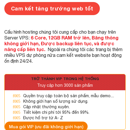
Cam kết tăng trưởng web tốt
Cấu hình hosting chúng tôi cung cấp cho bạn chạy trên
6 Core, 12GB RAM trở lên, Băng thông
Server VPS:
không giới hạn, Được backup liên tục, và được
nâng cấp liên tục.
Ngoài ra chúng tôi các trang bị thêm
nhiều VPS dự phòng nữa cam kết website bạn hoạt động
ổn định 24/24.
TRỞ THÀNH VIP TRONG HỆ THỐNG
Truy cập hơn 3000 sản phẩm
Quyền truy cập toàn bộ sản phẩm, mẫu demo....
Không giới hạn số lượng sử dụng.
Cập nhật thường xuyên.
Tiết kiệm chi phí tới 95% đến 99%.
Được hổ trợ từ A- Z
Mua gói VIP (ưu đãi không giới hạn)