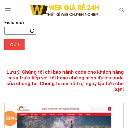
Chuyển
đến
nội
dung
Field mới
GỬI
Lưu ý: Chúng tôi chỉ bảo hành code cho khách hàng
mua trực tiếp với tôi hoặc chứng minh được code
của chúng tôi. Chúng tôi sẽ hổ trợ ngay lập tức cho
bạn!
-30%