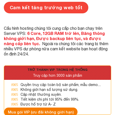
Cam kết tăng trưởng web tốt
Cấu hình hosting chúng tôi cung cấp cho bạn chạy trên
6 Core, 12GB RAM trở lên, Băng thông
Server VPS:
không giới hạn, Được backup liên tục, và được
nâng cấp liên tục.
Ngoài ra chúng tôi các trang bị thêm
nhiều VPS dự phòng nữa cam kết website bạn hoạt động
ổn định 24/24.
TRỞ THÀNH VIP TRONG HỆ THỐNG
Truy cập hơn 3000 sản phẩm
Quyền truy cập toàn bộ sản phẩm, mẫu demo....
Không giới hạn số lượng sử dụng.
Cập nhật thường xuyên.
Tiết kiệm chi phí tới 95% đến 99%.
Được hổ trợ từ A- Z
Mua gói VIP (ưu đãi không giới hạn)