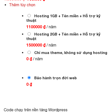
gốc
hiện
Thêm tùy chọn
là:
tại
1.000.000 ₫.
là:
700.000 ₫.
Hosting 1GB + Tên miền + Hỗ trợ kỹ
thuật
1100000 ₫
/ năm
Hosting 2GB + Tên miền + Hỗ trợ kỹ
thuật
1500000 ₫
/ năm
Chỉ mua theme, không sử dụng hosting
0 ₫
/ năm
Bảo hành trọn đời web
0 ₫
Code chạy trên nền tảng Wordpress