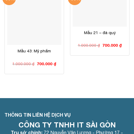
Mẫu 21 – đá quý
Giá
Giá
1.000.000
₫
700.000
₫
gốc
hiện
Mẫu 43: Mỹ phẩm
là:
tại
1.000.000 ₫.
là:
700.00
Giá
Giá
1.000.000
₫
700.000
₫
gốc
hiện
là:
tại
1.000.000 ₫.
là:
700.000 ₫.
THÔNG TIN LIÊN HỆ DỊCH VỤ
CÔNG TY TNHH IT SÀI GÒN
Trụ sở chính:
72 Nguyễn Văn Lượng - Phường 17 -