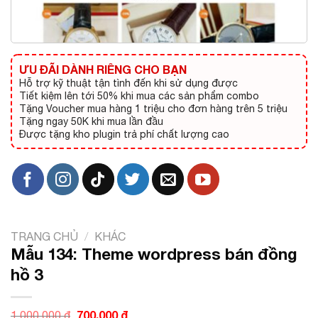
ƯU ĐÃI DÀNH RIÊNG CHO BẠN
Hỗ trợ kỹ thuật tận tình đến khi sử dụng được
Tiết kiệm lên tới 50% khi mua các sản phẩm combo
Tặng Voucher mua hàng 1 triệu cho đơn hàng trên 5 triệu
Tặng ngay 50K khi mua lần đầu
Được tặng kho plugin trả phí chất lượng cao
TRANG CHỦ
/
KHÁC
Mẫu 134: Theme wordpress bán đồng
hồ 3
Giá
700.000
₫
Giá
1.000.000
₫