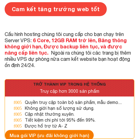
Cam kết tăng trưởng web tốt
Cấu hình hosting chúng tôi cung cấp cho bạn chạy trên
6 Core, 12GB RAM trở lên, Băng thông
Server VPS:
không giới hạn, Được backup liên tục, và được
nâng cấp liên tục.
Ngoài ra chúng tôi các trang bị thêm
nhiều VPS dự phòng nữa cam kết website bạn hoạt động
ổn định 24/24.
TRỞ THÀNH VIP TRONG HỆ THỐNG
Truy cập hơn 3000 sản phẩm
Quyền truy cập toàn bộ sản phẩm, mẫu demo....
Không giới hạn số lượng sử dụng.
Cập nhật thường xuyên.
Tiết kiệm chi phí tới 95% đến 99%.
Được hổ trợ từ A- Z
Mua gói VIP (ưu đãi không giới hạn)