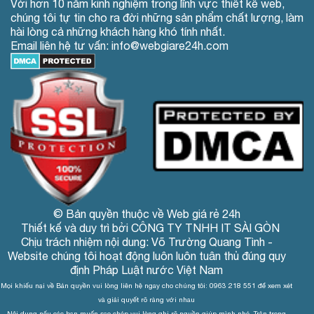
Với hơn 10 năm kinh nghiệm trong lĩnh vực thiết kế web,
chúng tôi tự tin cho ra đời những sản phẩm chất lượng, làm
hài lòng cả những khách hàng khó tính nhất.
Email liên hệ tư vấn: info@webgiare24h.com
© Bản quyền thuộc về Web giá rẻ 24h
Thiết kế và duy trì bởi CÔNG TY TNHH IT SÀI GÒN
Chịu trách nhiệm nội dung: Võ Trường Quang Tình -
Website chúng tôi hoạt động luôn luôn tuân thủ đúng quy
định Pháp Luật nước Việt Nam
Mọi khiếu nại về Bản quyền vui lòng liên hệ ngay cho chúng tôi: 0963 218 551 để xem xét
và giải quyết rõ ràng với nhau
Nội dung nếu các bạn muốn sao chép vui lòng ghi rõ nguồn giúp mình nhé. Trân trọng