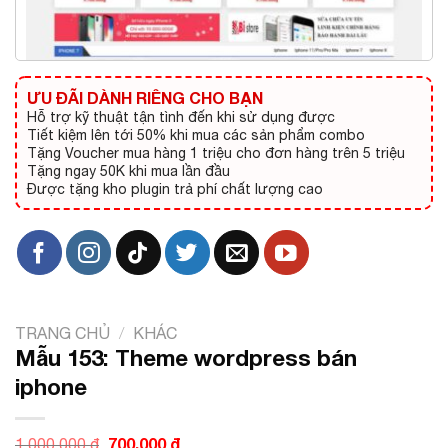
ƯU ĐÃI DÀNH RIÊNG CHO BẠN
Hỗ trợ kỹ thuật tận tình đến khi sử dụng được
Tiết kiệm lên tới 50% khi mua các sản phẩm combo
Tặng Voucher mua hàng 1 triệu cho đơn hàng trên 5 triệu
Tặng ngay 50K khi mua lần đầu
Được tặng kho plugin trả phí chất lượng cao
TRANG CHỦ
/
KHÁC
Mẫu 153: Theme wordpress bán
iphone
Giá
700.000
₫
Giá
1.000.000
₫