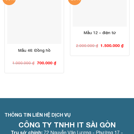
Mẫu 12 – điện tử
Giá
Giá
2.000.000
₫
1.500.000
₫
gốc
hiện
Mẫu 46: Đồng hồ
là:
tại
2.000.000 ₫.
là:
1.500
Giá
Giá
1.000.000
₫
700.000
₫
gốc
hiện
là:
tại
1.000.000 ₫.
là:
700.000 ₫.
THÔNG TIN LIÊN HỆ DỊCH VỤ
CÔNG TY TNHH IT SÀI GÒN
Trụ sở chính:
72 Nguyễn Văn Lượng - Phường 17 -