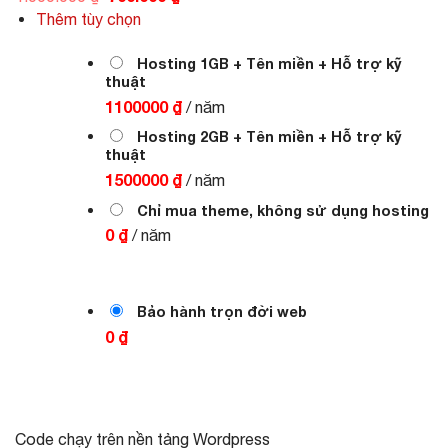
gốc
hiện
Thêm tùy chọn
là:
tại
1.000.000 ₫.
là:
700.000 ₫.
Hosting 1GB + Tên miền + Hỗ trợ kỹ
thuật
1100000 ₫
/ năm
Hosting 2GB + Tên miền + Hỗ trợ kỹ
thuật
1500000 ₫
/ năm
Chỉ mua theme, không sử dụng hosting
0 ₫
/ năm
Bảo hành trọn đời web
0 ₫
Code chạy trên nền tảng Wordpress