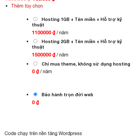
gốc
hiện
Thêm tùy chọn
là:
tại
1.000.000 ₫.
là:
700.000 ₫.
Hosting 1GB + Tên miền + Hỗ trợ kỹ
thuật
1100000 ₫
/ năm
Hosting 2GB + Tên miền + Hỗ trợ kỹ
thuật
1500000 ₫
/ năm
Chỉ mua theme, không sử dụng hosting
0 ₫
/ năm
Bảo hành trọn đời web
0 ₫
Code chạy trên nền tảng Wordpress