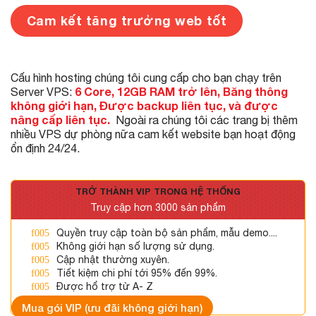
Cam kết tăng trưởng web tốt
Cấu hình hosting chúng tôi cung cấp cho bạn chạy trên
6 Core, 12GB RAM trở lên, Băng thông
Server VPS:
không giới hạn, Được backup liên tục, và được
nâng cấp liên tục.
Ngoài ra chúng tôi các trang bị thêm
nhiều VPS dự phòng nữa cam kết website bạn hoạt động
ổn định 24/24.
TRỞ THÀNH VIP TRONG HỆ THỐNG
Truy cập hơn 3000 sản phẩm
Quyền truy cập toàn bộ sản phẩm, mẫu demo....
Không giới hạn số lượng sử dụng.
Cập nhật thường xuyên.
Tiết kiệm chi phí tới 95% đến 99%.
Được hổ trợ từ A- Z
Mua gói VIP (ưu đãi không giới hạn)