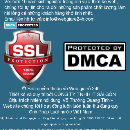
Với hơn 10 năm kinh nghiệm trong lĩnh vực thiết kế web,
chúng tôi tự tin cho ra đời những sản phẩm chất lượng, làm
hài lòng cả những khách hàng khó tính nhất.
Email liên hệ tư vấn: info@webgiare24h.com
© Bản quyền thuộc về Web giá rẻ 24h
Thiết kế và duy trì bởi CÔNG TY TNHH IT SÀI GÒN
Chịu trách nhiệm nội dung: Võ Trường Quang Tình -
Website chúng tôi hoạt động luôn luôn tuân thủ đúng quy
định Pháp Luật nước Việt Nam
Mọi khiếu nại về Bản quyền vui lòng liên hệ ngay cho chúng tôi: 0963 218 551 để xem xét
và giải quyết rõ ràng với nhau
Nội dung nếu các bạn muốn sao chép vui lòng ghi rõ nguồn giúp mình nhé. Trân trọng