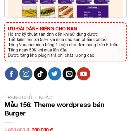
ƯU ĐÃI DÀNH RIÊNG CHO BẠN
Hỗ trợ kỹ thuật tận tình đến khi sử dụng được
Tiết kiệm lên tới 50% khi mua các sản phẩm combo
Tặng Voucher mua hàng 1 triệu cho đơn hàng trên 5 triệu
Tặng ngay 50K khi mua lần đầu
Được tặng kho plugin trả phí chất lượng cao
TRANG CHỦ
/
KHÁC
Mẫu 156: Theme wordpress bán
Burger
Giá
700.000
₫
Giá
1.000.000
₫