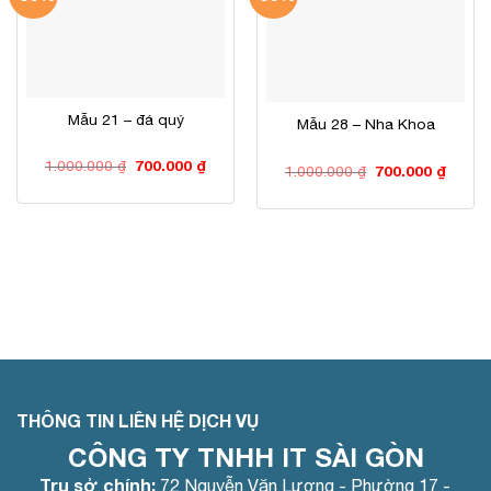
Mẫu 21 – đá quý
Mẫu 28 – Nha Khoa
Giá
Giá
1.000.000
₫
700.000
₫
Giá
Giá
1.000.000
₫
700.000
₫
gốc
hiện
gốc
hiện
là:
tại
là:
tại
1.000.000 ₫.
là:
1.000.000 ₫.
là:
700.000 ₫.
700.00
THÔNG TIN LIÊN HỆ DỊCH VỤ
CÔNG TY TNHH IT SÀI GÒN
Trụ sở chính:
72 Nguyễn Văn Lượng - Phường 17 -