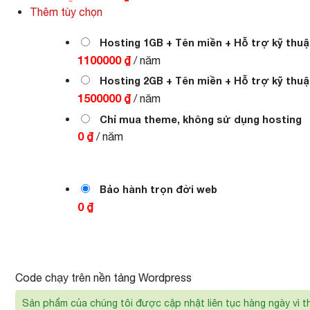
gốc
hiện
Thêm tùy chọn
là:
tại
1.000.000 ₫.
là:
700.000 ₫.
Hosting 1GB + Tên miền + Hỗ trợ kỹ thuậ
1100000 ₫
/ năm
Hosting 2GB + Tên miền + Hỗ trợ kỹ thuậ
1500000 ₫
/ năm
Chỉ mua theme, không sử dụng hosting
0 ₫
/ năm
Bảo hành trọn đời web
0 ₫
Code chạy trên nền tảng Wordpress
Sản phẩm của chúng tôi được cập nhật liên tục hàng ngày vì t