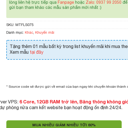
lòng liên hệ trực tiếp qua
Fanpage
hoặc
Zalo: 0937 99 2050
để 
gửi bạn tham khảo các mẫu sản phẩm mới nhất :)
SKU:
MTFLS075
Danh mục:
Khác
,
Khuyến mãi
Tặng thêm 01 mẫu bất kỳ trong list khuyến mãi khi mua th
Xem mẫu
tại đây
* Source code sẽ được gửi về email của bạn ngay khi chuyển khoản thành
6 Core, 12GB RAM trở lên, Băng thông không gi
rver VPS:
 dự phòng nữa cam kết website bạn hoạt động ổn định 24/24.
MUA NHIỀU GIẢM NHIỀU TỚI 60%