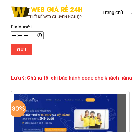
Chuyển
đến
Trang chủ
nội
dung
Field mới
GỬI
Lưu ý: Chúng tôi chỉ bảo hành code cho khách hàng
-30%