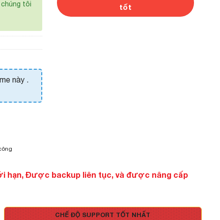
chúng tôi
tốt
eme này .
 công
ới hạn, Được backup liên tục, và được nâng cấp
CHẾ ĐỘ SUPPORT TỐT NHẤT