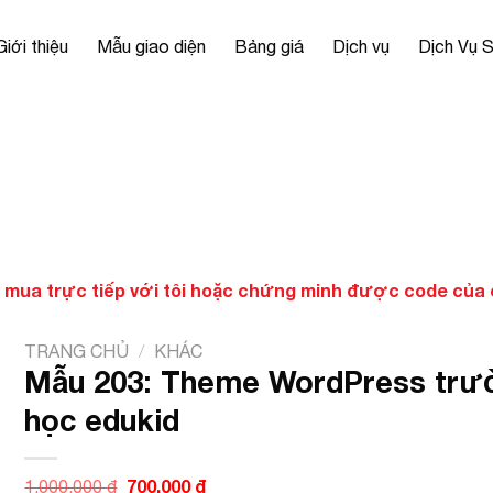
Giới thiệu
Mẫu giao diện
Bảng giá
Dịch vụ
Dịch Vụ 
 mua trực tiếp với tôi hoặc chứng minh được code của ch
TRANG CHỦ
/
KHÁC
Mẫu 203: Theme WordPress trư
học edukid
Giá
700.000
₫
Giá
1.000.000
₫