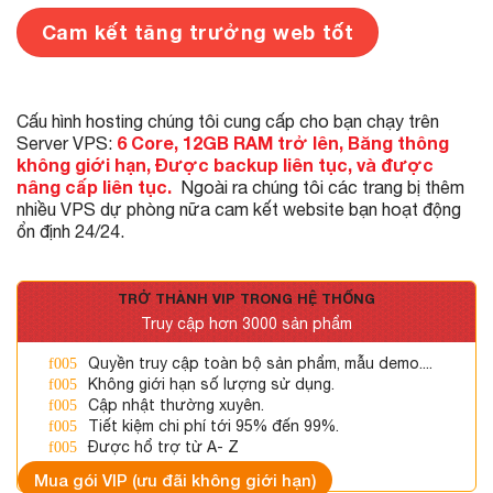
Cam kết tăng trưởng web tốt
Cấu hình hosting chúng tôi cung cấp cho bạn chạy trên
6 Core, 12GB RAM trở lên, Băng thông
Server VPS:
không giới hạn, Được backup liên tục, và được
nâng cấp liên tục.
Ngoài ra chúng tôi các trang bị thêm
nhiều VPS dự phòng nữa cam kết website bạn hoạt động
ổn định 24/24.
TRỞ THÀNH VIP TRONG HỆ THỐNG
Truy cập hơn 3000 sản phẩm
Quyền truy cập toàn bộ sản phẩm, mẫu demo....
Không giới hạn số lượng sử dụng.
Cập nhật thường xuyên.
Tiết kiệm chi phí tới 95% đến 99%.
Được hổ trợ từ A- Z
Mua gói VIP (ưu đãi không giới hạn)