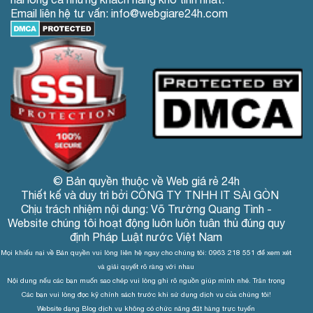
Email liên hệ tư vấn: info@webgiare24h.com
© Bản quyền thuộc về Web giá rẻ 24h
Thiết kế và duy trì bởi CÔNG TY TNHH IT SÀI GÒN
Chịu trách nhiệm nội dung: Võ Trường Quang Tình -
Website chúng tôi hoạt động luôn luôn tuân thủ đúng quy
định Pháp Luật nước Việt Nam
Mọi khiếu nại về Bản quyền vui lòng liên hệ ngay cho chúng tôi: 0963 218 551 để xem xét
và giải quyết rõ ràng với nhau
Nội dung nếu các bạn muốn sao chép vui lòng ghi rõ nguồn giúp mình nhé. Trân trọng
Các bạn vui lòng đọc kỹ chính sách trước khi sử dụng dịch vụ của chúng tôi!
Website dạng Blog dịch vụ không có chức năng đặt hàng trực tuyến