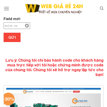
Chuyển
đến
nội
dung
Field mới
GỬI
Lưu ý: Chúng tôi chỉ bảo hành code cho khách hàng
mua trực tiếp với tôi hoặc chứng minh được code
của chúng tôi. Chúng tôi sẽ hổ trợ ngay lập tức cho
bạn!
-30%