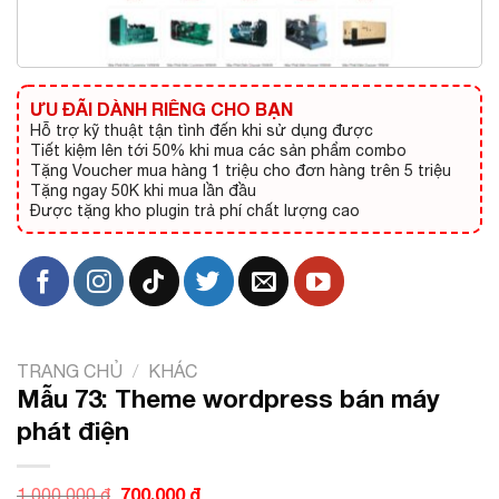
ƯU ĐÃI DÀNH RIÊNG CHO BẠN
Hỗ trợ kỹ thuật tận tình đến khi sử dụng được
Tiết kiệm lên tới 50% khi mua các sản phẩm combo
Tặng Voucher mua hàng 1 triệu cho đơn hàng trên 5 triệu
Tặng ngay 50K khi mua lần đầu
Được tặng kho plugin trả phí chất lượng cao
TRANG CHỦ
/
KHÁC
Mẫu 73: Theme wordpress bán máy
phát điện
Giá
700.000
₫
Giá
1.000.000
₫