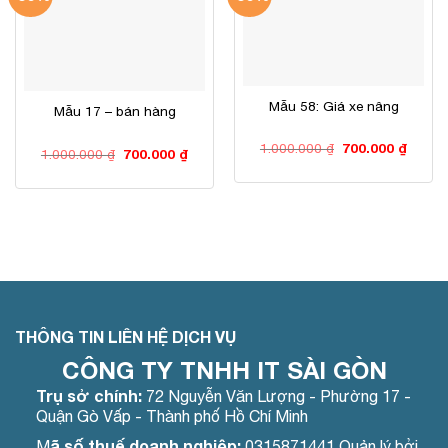
Mẫu 58: Giá xe nâng
Mẫu 17 – bán hàng
Giá
Giá
1.000.000
₫
700.000
₫
Giá
Giá
1.000.000
₫
700.000
₫
gốc
hiện
gốc
hiện
là:
tại
là:
tại
1.000.000 ₫.
là:
1.000.000 ₫.
là:
700.00
700.000 ₫.
THÔNG TIN LIÊN HỆ DỊCH VỤ
CÔNG TY TNHH IT SÀI GÒN
Trụ sở chính:
72 Nguyễn Văn Lượng - Phường 17 -
Quận Gò Vấp - Thành phố Hồ Chí Minh
ã số thuế doanh nghiệp:
M
0315871441 Quản lý bởi