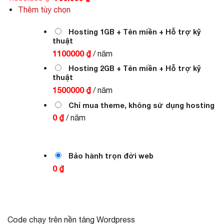
gốc
hiện
Thêm tùy chọn
là:
tại
1.000.000 ₫.
là:
700.000 ₫.
Hosting 1GB + Tên miền + Hỗ trợ kỹ
thuật
1100000 ₫
/ năm
Hosting 2GB + Tên miền + Hỗ trợ kỹ
thuật
1500000 ₫
/ năm
Chỉ mua theme, không sử dụng hosting
0 ₫
/ năm
Bảo hành trọn đời web
0 ₫
Code chạy trên nền tảng Wordpress