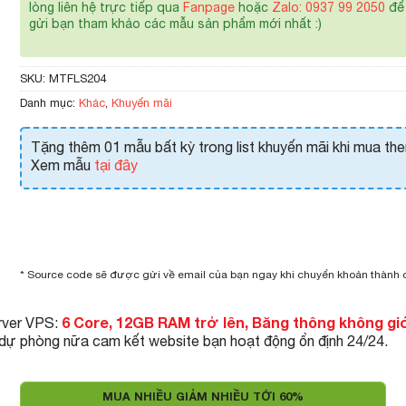
lòng liên hệ trực tiếp qua
Fanpage
hoặc
Zalo: 0937 99 2050
để 
gửi bạn tham khảo các mẫu sản phẩm mới nhất :)
SKU:
MTFLS204
Danh mục:
Khác
,
Khuyến mãi
Tặng thêm 01 mẫu bất kỳ trong list khuyến mãi khi mua th
Xem mẫu
tại đây
* Source code sẽ được gửi về email của bạn ngay khi chuyển khoản thành
6 Core, 12GB RAM trở lên, Băng thông không gi
rver VPS:
 dự phòng nữa cam kết website bạn hoạt động ổn định 24/24.
MUA NHIỀU GIẢM NHIỀU TỚI 60%