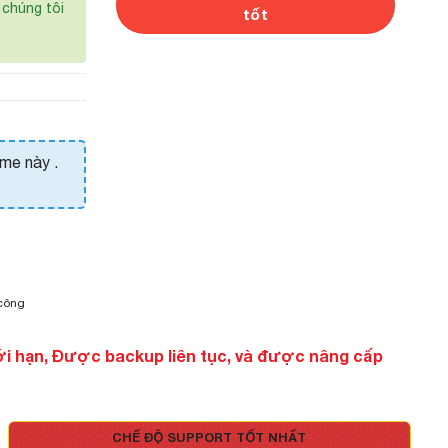
chúng tôi
tốt
eme này .
 công
ới hạn, Được backup liên tục, và được nâng cấp
CHẾ ĐỘ SUPPORT TỐT NHẤT