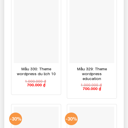
Mẫu 330: Theme
Mẫu 329: Theme
wordpress du lịch 10
wordpress
education
1.000.000
₫
Giá
Giá
1.000.000
₫
700.000
₫
Giá
Giá
gốc
hiện
700.000
₫
gốc
hiện
là:
tại
là:
tại
1.000.000 ₫.
là:
1.000.000 ₫.
là:
700.000 ₫.
700.000 ₫.
-30%
-30%