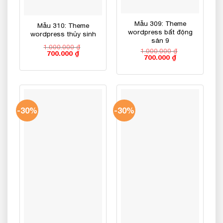
Mẫu 309: Theme
Mẫu 310: Theme
wordpress bất động
wordpress thủy sinh
sản 9
1.000.000
₫
1.000.000
₫
Giá
Giá
700.000
₫
Giá
Giá
700.000
₫
gốc
hiện
gốc
hiện
là:
tại
là:
tại
1.000.000 ₫.
là:
1.000.000 ₫.
là:
700.000 ₫.
700.000 ₫.
-30%
-30%