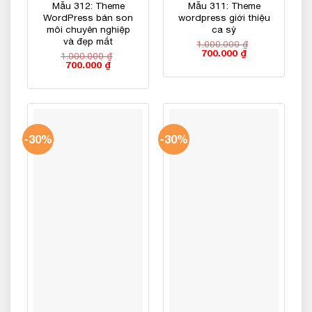
Mẫu 312: Theme
Mẫu 311: Theme
WordPress bán son
wordpress giới thiệu
môi chuyên nghiệp
ca sỷ
và đẹp mắt
1.000.000
₫
Giá
Giá
700.000
₫
1.000.000
₫
gốc
hiện
Giá
Giá
700.000
₫
là:
tại
gốc
hiện
1.000.000 ₫.
là:
là:
tại
700.000 ₫.
1.000.000 ₫.
là:
700.000 ₫.
-30%
-30%