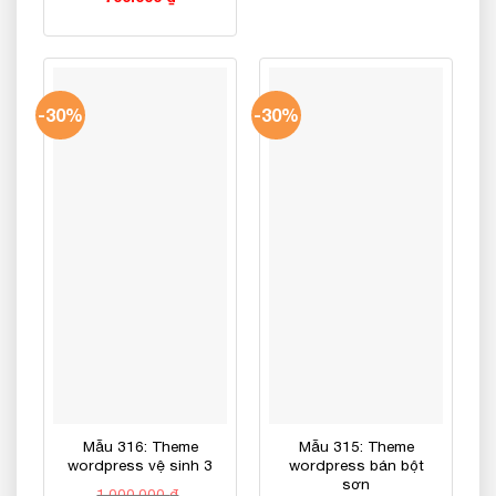
gốc
hiện
là:
tại
1.000.000 ₫.
là:
700.000 ₫.
-30%
-30%
Mẫu 316: Theme
Mẫu 315: Theme
wordpress vệ sinh 3
wordpress bán bột
sơn
1.000.000
₫