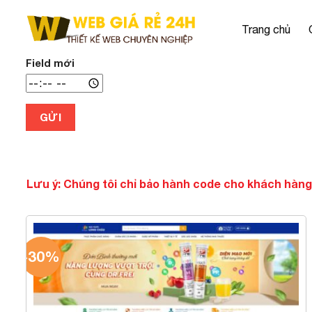
Chuyển
đến
Trang chủ
nội
dung
Field mới
GỬI
Lưu ý: Chúng tôi chỉ bảo hành code cho khách hàng
-30%