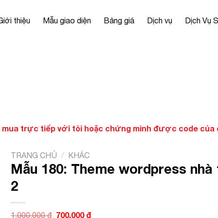
Giới thiệu
Mẫu giao diện
Bảng giá
Dịch vụ
Dịch Vụ 
 mua trực tiếp với tôi hoặc chứng minh được code của ch
TRANG CHỦ
/
KHÁC
Mẫu 180: Theme wordpress nhà 
2
Giá
700.000
₫
Giá
1.000.000
₫