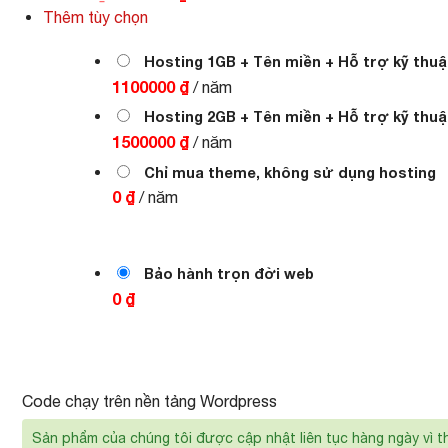
gốc
hiện
Thêm tùy chọn
là:
tại
1.000.000 ₫.
là:
700.000 ₫.
Hosting 1GB + Tên miền + Hỗ trợ kỹ thuậ
1100000 ₫
/ năm
Hosting 2GB + Tên miền + Hỗ trợ kỹ thuậ
1500000 ₫
/ năm
Chỉ mua theme, không sử dụng hosting
0 ₫
/ năm
Bảo hành trọn đời web
0 ₫
Code chạy trên nền tảng Wordpress
Sản phẩm của chúng tôi được cập nhật liên tục hàng ngày vì t