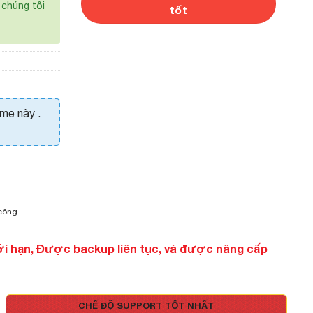
chúng tôi
tốt
eme này .
 công
ới hạn, Được backup liên tục, và được nâng cấp
CHẾ ĐỘ SUPPORT TỐT NHẤT