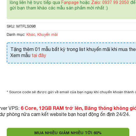
lòng liên hệ trực tiếp qua
Fanpage
hoặc
Zalo: 0937 99 2050
để 
gửi bạn tham khảo các mẫu sản phẩm mới nhất :)
SKU:
MTFLS098
Danh mục:
Khác
,
Khuyến mãi
Tặng thêm 01 mẫu bất kỳ trong list khuyến mãi khi mua th
Xem mẫu
tại đây
* Source code sẽ được gửi về email của bạn ngay khi chuyển khoản thành
6 Core, 12GB RAM trở lên, Băng thông không gi
rver VPS:
 dự phòng nữa cam kết website bạn hoạt động ổn định 24/24.
MUA NHIỀU GIẢM NHIỀU TỚI 60%